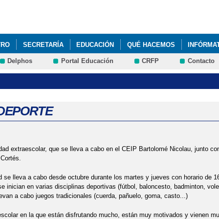
Pasar al
contenido
principal
TRO
SECRETARÍA
EDUCACIÓN
QUÉ HACEMOS
INFÓRMA
Delphos
Portal Educación
CRFP
Contacto
DEPORTE
dad extraescolar, que se lleva a cabo en el CEIP Bartolomé Nicolau, junto con 
Cortés.
d se lleva a cabo desde octubre durante los martes y jueves con horario de 1
e inician en varias disciplinas deportivas (fútbol, baloncesto, badminton, voley
evan a cabo juegos tradicionales (cuerda, pañuelo, goma, casto...)
scolar en la que están disfrutando mucho, están muy motivados y vienen muy