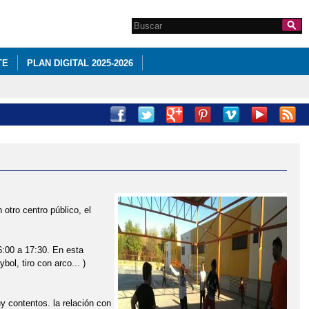
Search this site
Formulario de
búsqueda
TE
PLAN DIGITAL 2025-2026
otro centro público, el
6:00 a 17:30. En esta
bol, tiro con arco... )
 contentos. la relación con