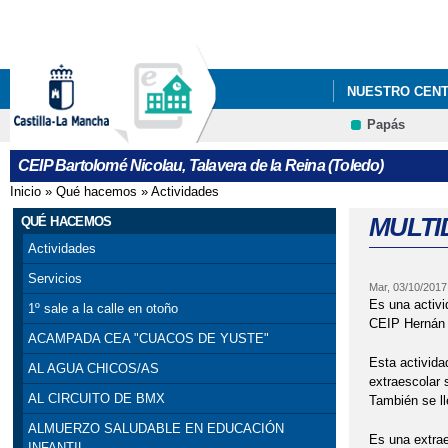
NUESTRO CEN
Papás
CEIP Bartolomé Nicolau, Talavera de la Reina (Toledo)
Inicio
»
Qué hacemos
»
Actividades
Se encuentra usted aquí
MULTI
QUÉ HACEMOS
Actividades
Servicios
Mar, 03/10/2017
Es una activi
1º sale a la calle en otoño
CEIP Hernán 
ACAMPADA CEA "CUACOS DE YUSTE"
Esta activida
AL AGUA CHICOS/AS
extraescolar s
AL CIRCUITO DE BMX
También se ll
ALMUERZO SALUDABLE EN EDUCACIÓN
Es una extrae
INFANTIL